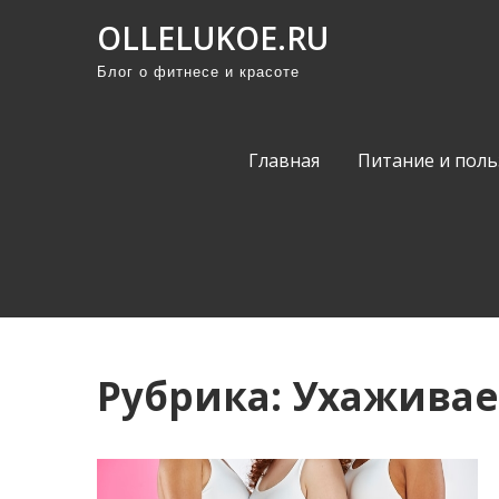
П
OLLELUKOE.RU
р
Блог о фитнесе и красоте
о
м
о
Главная
Питание и поль
т
а
т
ь
к
с
о
Рубрика:
Ухаживае
д
е
р
ж