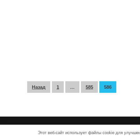
П
Назад
1
…
585
586
а
г
и
н
Этот веб-сайт использует файлы cookie для улучше
а