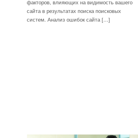
факторов, влияющих на видимость вашего
и
сайта в результатах поиска поисковых
м
систем. Анализ ошибок сайта […]
о
м
у