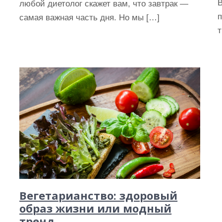
В
любой диетолог скажет вам, что завтрак —
п
самая важная часть дня. Но мы […]
т
Вегетарианство: здоровый
образ жизни или модный
тренд