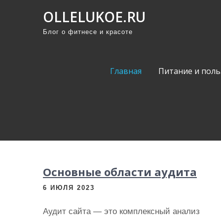
П
OLLELUKOE.RU
р
Блог о фитнесе и красоте
о
м
о
Главная
Питание и поль
т
а
т
ь
к
с
о
Основные области аудита
д
е
6 ИЮЛЯ 2023
р
Аудит сайта — это комплексный анализ
ж