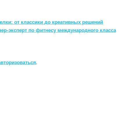
елки: от классики до креативных решений
нер-эксперт по фитнесу международного класса
авторизоваться
.