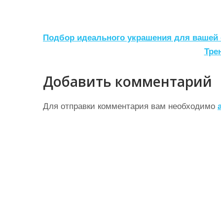
Н
Подбор идеального украшения для вашей 
а
Тре
в
Добавить комментарий
и
г
Для отправки комментария вам необходимо
а
ц
и
я
п
о
з