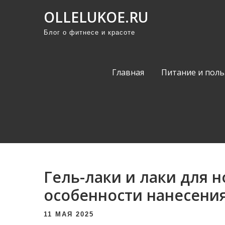
П
OLLELUKOE.RU
р
Блог о фитнесе и красоте
о
м
о
Главная
Питание и поль
т
а
т
ь
к
с
о
Гель-лаки и лаки для н
д
е
особенности нанесения
р
11 МАЯ 2025
ж