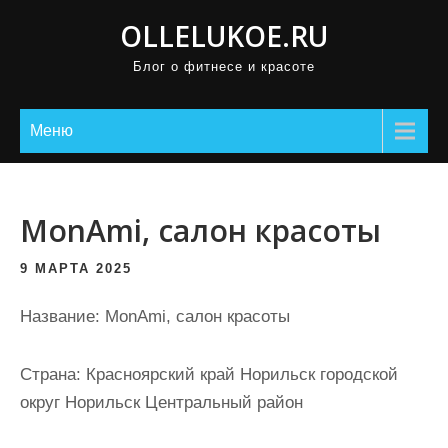
П
OLLELUKOE.RU
р
Блог о фитнесе и красоте
о
м
о
Меню
т
а
т
MonAmi, салон красоты
ь
к
9 МАРТА 2025
с
Название: MonAmi, салон красоты
о
д
Страна: Красноярский край Норильск городской
е
округ Норильск Центральный район
р
ж