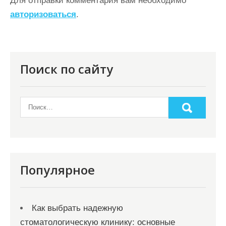
а
Для отправки комментария вам необходимо
ц
авторизоваться
.
и
я
п
Поиск по сайту
о
з
а
п
и
с
Популярное
я
м
Как выбрать надежную
стоматологическую клинику: основные